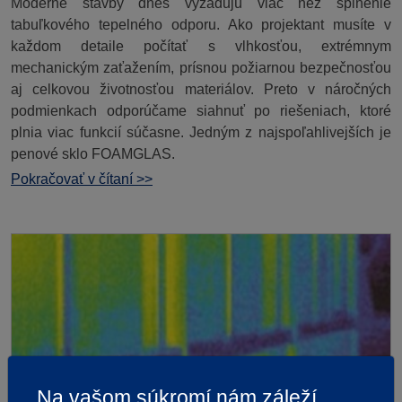
Moderné stavby dnes vyžadujú viac než splnenie
tabuľkového tepelného odporu. Ako projektant musíte v
každom detaile počítať s vlhkosťou, extrémnym
mechanickým zaťažením, prísnou požiarnou bezpečnosťou
aj celkovou životnosťou materiálov. Preto v náročných
podmienkach odporúčame siahnuť po riešeniach, ktoré
plnia viac funkcií súčasne. Jedným z najspoľahlivejších je
penové sklo FOAMGLAS.
Pokračovať v čítaní >>
Na vašom súkromí nám záleží