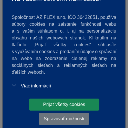
Spoločnosť AZ FLEX s.r.o, IČO 36422851, používa
súbory cookies na zaistenie funkčnosti webu
a s vaším súhlasom o. i. aj na personalizáciu
obsahu našich webových stránok. Kliknutím na
tlačidlo „Prijať všetky cookies“ súhlasíte
s využívaním cookies a predaním údajov o správaní
na webe na zobrazenie cielenej reklamy na
sociálnych sieťach a reklamných sieťach na
ďalších weboch.
PENOVÉ SKLO EFEKTÍVNE ODSTRAŇUJE
TEPELNÉ MOSTY
Viac informácií
23.06.2023
|
Penové sklo
|
Foamglas
Trendom v rodinnej výstavbe je znižovanie tepelných strát a
Prijať všetky cookies
výstavba tzv. nízkoenergetických, pasívnych domov. Popri
rastúcej kvalite tepelnej izolácie “obálky” domu (fasády,
Spravovať možnosti
strecha), narastá význam odstránenia pokiaľ možno