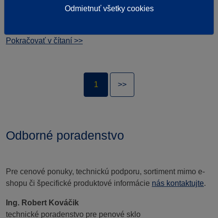
všetkých tepelných mostov. Jedným z najvýznamnejších
Odmietnuť všetky cookies
tepelných mostov je spojenie nosných stien so základmi
domu.
Pokračovať v čítaní >>
1
>>
Odborné poradenstvo
Pre cenové ponuky, technickú podporu, sortiment mimo e-
shopu či špecifické produktové informácie
nás kontaktujte
.
Ing. Robert Kováčik
technické poradenstvo pre penové sklo