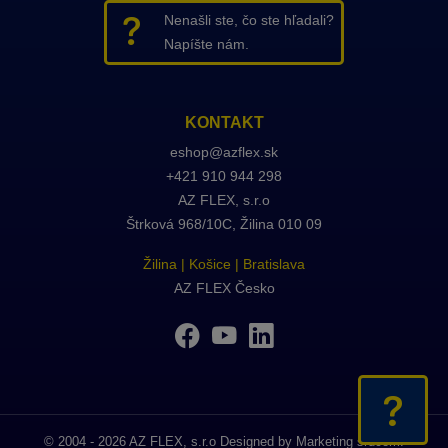
Nenašli ste, čo ste hľadali?
Napíšte nám.
KONTAKT
eshop@azflex.sk
+421 910 944 298
AZ FLEX
, s.r.o
Štrková 968/10C, Žilina 010 09
Žilina
|
Košice
|
Bratislava
AZ FLEX Česko
Nen
Nap
© 2004 - 2026 AZ FLEX, s.r.o Designed by Marketing srdcom.