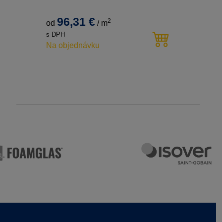
96,31 €
2
od
/
m
s DPH
Na objednávku