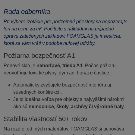
Rada odborníka
Pri výbere izolácie pre podzemné priestory sa nepozerajte
len na cenu za m². Počítajte s nákladmi na prípadnú
opravu zatečených základov. FOAMGLAS je investícia,
ktorá sa vám vráti v podobe nulovej údržby.
Požiarna bezpečnosť A1
Penové sklo je
nehorľavé, trieda A1.
Počas požiaru
neuvoľňuje toxické plyny, dym ani horiace častice.
Automaticky zvyšujete bezpečnosť interiéru aj
susedných konštrukcií.
Je to ideálna voľba pre objekty s najvyššími nárokmi,
ako sú
nemocnice, školy, archívy či výrobné haly.
Stabilita vlastností 50+ rokov
Na rozdiel od iných materiálov, FOAMGLAS si uchováva