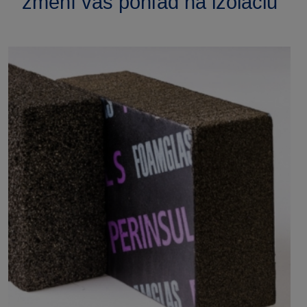
zmení váš pohľad na izoláciu