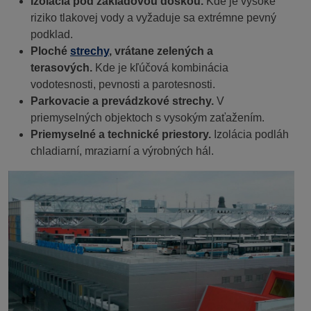
Izolácia pod základovou doskou.
Kde je vysoké
riziko tlakovej vody a vyžaduje sa extrémne pevný
podklad.
Ploché
strechy
, vrátane zelených a
terasových.
Kde je kľúčová kombinácia
vodotesnosti, pevnosti a parotesnosti.
Parkovacie a prevádzkové strechy.
V
priemyselných objektoch s vysokým zaťažením.
Priemyselné a technické priestory.
Izolácia podláh
chladiarní, mraziarní a výrobných hál.