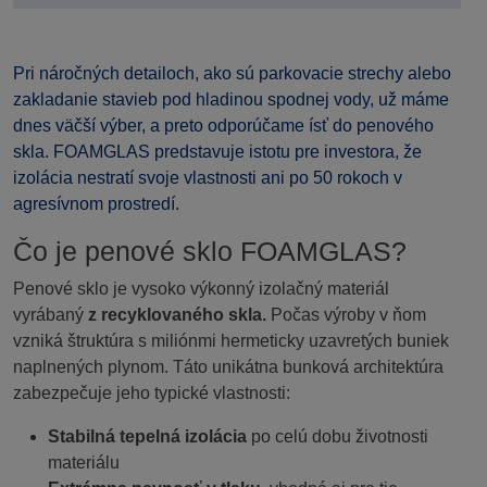
Pri náročných detailoch, ako sú parkovacie strechy alebo
zakladanie stavieb pod hladinou spodnej vody, už máme
dnes väčší výber, a preto odporúčame ísť do penového
skla. FOAMGLAS predstavuje istotu pre investora, že
izolácia nestratí svoje vlastnosti ani po 50 rokoch v
agresívnom prostredí.
Čo je penové sklo FOAMGLAS?
Penové sklo je vysoko výkonný izolačný materiál
vyrábaný
z recyklovaného skla.
Počas výroby v ňom
vzniká štruktúra s miliónmi hermeticky uzavretých buniek
naplnených plynom. Táto unikátna bunková architektúra
zabezpečuje jeho typické vlastnosti:
Stabilná tepelná izolácia
po celú dobu životnosti
materiálu