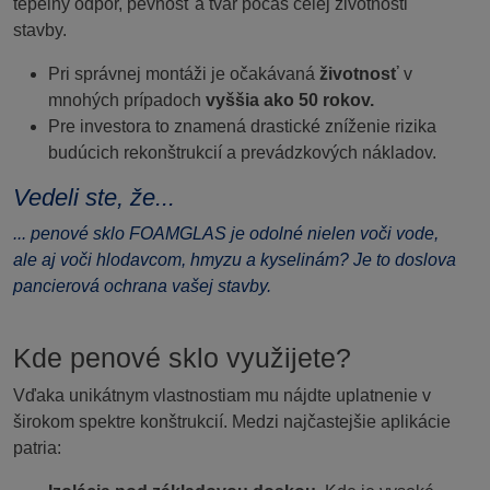
tepelný odpor, pevnosť a tvar počas celej životnosti
stavby.
Pri správnej montáži je očakávaná
životnosť
v
mnohých prípadoch
vyššia ako 50 rokov.
Pre investora to znamená drastické zníženie rizika
budúcich rekonštrukcií a prevádzkových nákladov.
Vedeli ste, že...
... penové sklo FOAMGLAS je odolné nielen voči vode,
ale aj voči hlodavcom, hmyzu a kyselinám? Je to doslova
pancierová ochrana vašej stavby.
Kde penové sklo využijete?
Vďaka unikátnym vlastnostiam mu nájdte uplatnenie v
širokom spektre konštrukcií. Medzi najčastejšie aplikácie
patria: