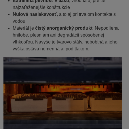
Extrémna pevnosť v tlaku
, vhodná aj pre tie
najzaťaženejšie konštrukcie
Nulová nasiakavosť
, a to aj pri trvalom kontakte s
vodou
Materiál je
čistý anorganický produkt
. Nepodlieha
hnilobe, plesniam ani degradácii spôsobenej
vlhkosťou. Navyše je tvarovo stály, nebobtná a jeho
výška ostáva nemenná aj pod tlakom.