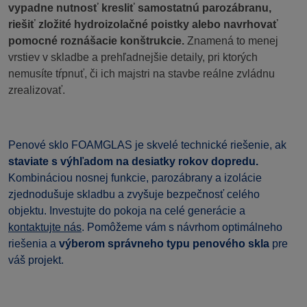
vypadne nutnosť kresliť samostatnú parozábranu,
riešiť zložité hydroizolačné poistky alebo navrhovať
pomocné roznášacie konštrukcie.
Znamená to menej
vrstiev v skladbe a prehľadnejšie detaily, pri ktorých
nemusíte tŕpnuť, či ich majstri na stavbe reálne zvládnu
zrealizovať.
Penové sklo FOAMGLAS je skvelé technické riešenie, ak
staviate s výhľadom na desiatky rokov dopredu.
Kombináciou nosnej funkcie, parozábrany a izolácie
zjednodušuje skladbu a zvyšuje bezpečnosť celého
objektu. Investujte do pokoja na celé generácie a
kontaktujte nás
. Pomôžeme vám s návrhom optimálneho
riešenia a
výberom správneho typu penového skla
pre
váš projekt.