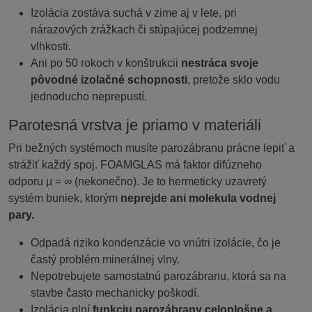
Izolácia zostáva suchá v zime aj v lete, pri
nárazových zrážkach či stúpajúcej podzemnej
vlhkosti.
Ani po 50 rokoch v konštrukcii
nestráca svoje
pôvodné izolačné schopnosti
, pretože sklo vodu
jednoducho neprepustí.
Parotesná vrstva je priamo v materiáli
Pri bežných systémoch musíte parozábranu prácne lepiť a
strážiť každý spoj. FOAMGLAS má faktor difúzneho
odporu µ = ∞ (nekonečno). Je to hermeticky uzavretý
systém buniek, ktorým
neprejde ani molekula vodnej
pary.
Odpadá riziko kondenzácie vo vnútri izolácie, čo je
častý problém minerálnej vlny.
Nepotrebujete samostatnú parozábranu, ktorá sa na
stavbe často mechanicky poškodí.
Izolácia plní
funkciu parozábrany celoplošne a