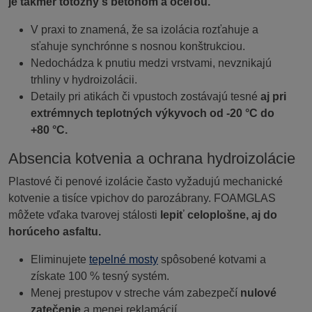
je takmer totožný s betónom a oceľou.
V praxi to znamená, že sa izolácia rozťahuje a
sťahuje synchrónne s nosnou konštrukciou.
Nedochádza k pnutiu medzi vrstvami, nevznikajú
trhliny v hydroizolácii.
Detaily pri atikách či vpustoch zostávajú tesné
aj pri
extrémnych teplotných výkyvoch od -20 °C do
+80 °C.
Absencia kotvenia a ochrana hydroizolácie
Plastové či penové izolácie často vyžadujú mechanické
kotvenie a tisíce vpichov do parozábrany. FOAMGLAS
môžete vďaka tvarovej stálosti
lepiť celoplošne, aj do
horúceho asfaltu.
Eliminujete
tepelné mosty
spôsobené kotvami a
získate 100 % tesný systém.
Menej prestupov v streche vám zabezpečí
nulové
zatečenie
a menej reklamácií.