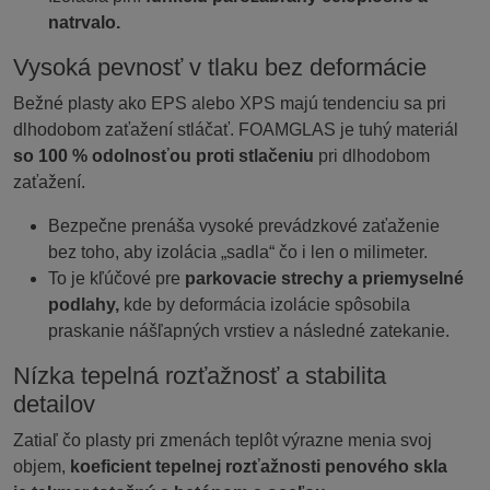
natrvalo.
Vysoká pevnosť v tlaku bez deformácie
Bežné plasty ako EPS alebo XPS majú tendenciu sa pri
dlhodobom zaťažení stláčať. FOAMGLAS je tuhý materiál
so 100 % odolnosťou proti stlačeniu
pri dlhodobom
zaťažení.
Bezpečne prenáša vysoké prevádzkové zaťaženie
bez toho, aby izolácia „sadla“ čo i len o milimeter.
To je kľúčové pre
parkovacie strechy a priemyselné
podlahy,
kde by deformácia izolácie spôsobila
praskanie nášľapných vrstiev a následné zatekanie.
Nízka tepelná rozťažnosť a stabilita
detailov
Zatiaľ čo plasty pri zmenách teplôt výrazne menia svoj
objem,
koeficient tepelnej rozťažnosti penového skla