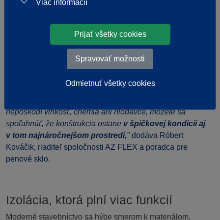
Viac informácií
„Pre projektantov je FOAMGLAS v podstate splnený sen o
čistej skladbe. Namiesto prekombinovaných detailov, kde
Prijať všetky cookies
sa jedna vrstva bije s druhou, máte v ruke
jeden kus
materiálu, ktorý izoluje, nepustí paru a ešte v pohode
Spravovať možnosti
unesie aj auto.
Odmietnuť všetky cookies
Pri investícii získavate istotu, že sa k izolácii nebudete
musieť o desať rokov vracať. Keď viete, že vám materiál
nepoškodí vlhkosť, chémia ani hlodavce, môžete sa
spoľahnúť, že konštrukcia ostane
v špičkovej kondícii aj
v tom najnáročnejšom prostredí,
"
dodáva Róbert
Kováčik, riaditeľ spoločnosti AZ FLEX a poradca pre
penové sklo.
Izolácia, ktorá plní viac funkcií
Moderné stavebníctvo sa hýbe smerom k materiálom,