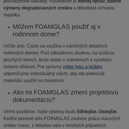
prevádzkové náklady. Výsledkom je
menej opráv, žiadne
výmeny degradovaných vrstiev
a dlhodobá ochrana
majetku.
Môžem FOAMGLAS použiť aj v
rodinnom dome?
Určite áno. Často sa využíva v náročných detailoch
rodinných domov. Pod základovou doskou, na izoláciu
plochých striech, terás alebo v suterénoch s vysokým
rizikom vlhkosti. Pre správny
výber typu a hrúbky
odporúčame individuálny návrh, aby ste potenciál
materiálu využili na maximum.
Ako mi FOAMGLAS zmení projektovú
dokumentáciu?
Veľmi pozitívne. Vaše výkresy budú
štíhlejšie, čistejšie.
Keďže penové sklo FOAMGLAS zastane prácu viacerých
vrstiev naraz, z detailov vám v mnohých prípadoch