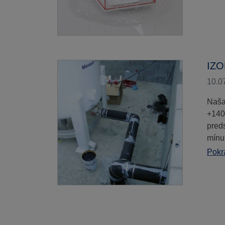
IZ
10.0
Naša
+140
pred
mínu
Pokra