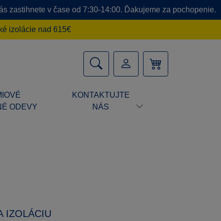
 nás zastihnete v čase od 7:30-14:00. Ďakujeme za pochopenie.
é izolácie nad 615€
IOVÉ
KONTAKTUJTE
É ODEVY
NÁS
 IZOLÁCIU