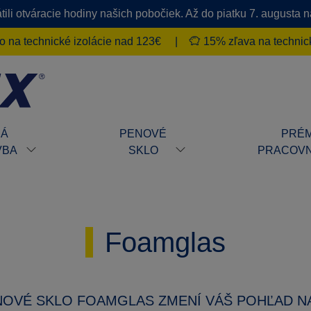
ili otváracie hodiny našich pobočiek. Až do piatku 7. augusta
 na technické izolácie nad 123€
|
15% zľava na technick
HÁ
PENOVÉ
PRÉM
VBA
SKLO
PRACOVN
Foamglas
OVÉ SKLO FOAMGLAS ZMENÍ VÁŠ POHĽAD NA