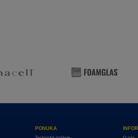
PONUKA
INFO
Technické izolácie
O nás