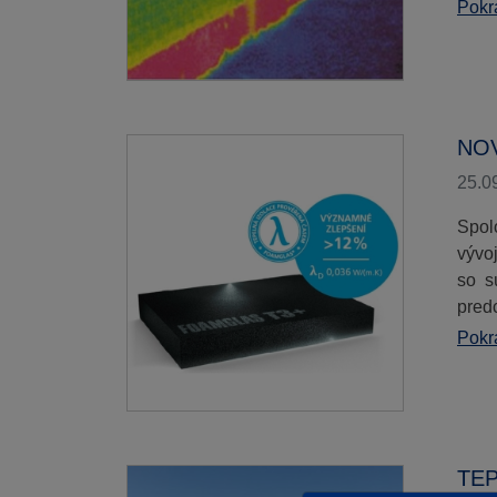
Pokra
NO
25.0
Spol
vývo
so s
pred
Pokra
TEP