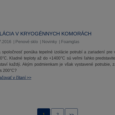
OLÁCIA V KRYOGÉNNYCH KOMORÁCH
7.2016
|
Penové sklo
|
Novinky
|
Foamglas
 spoločnosť ponúka tepelné izolácie potrubí a zariadení pre v
0°C. Kladné teploty až do +1400°C sú veľmi ľahko predstaviteľ
staví každý. Akým podmienkam je však vystavené potrubie, zar
s 200°C?
čovať v čítaní >>
1
2
>>