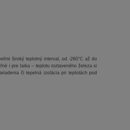
eľmi široký teplotný interval, od -260°C až do
né i pre laika – teplotu roztaveného železa si
iadenia či tepelná izolácia pri teplotách pod