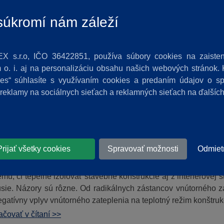
6.2017
|
Penové sklo
|
Foamglas
úkromí nám záleží
lno-izolačná vrstva je z hľadiska pevnosti v tlaku vždy najst
ačné materiály však majú na rozdiel od konštrukčných materiá
zne stlačiteľné. Existuje však unikátne penové sklo FOAMGLAS®
X s.r.o, IČO 36422851, používa súbory cookies na zaisten
ne je prakticky nestlačiteľné. Je to ideálna tepelná izolácia pr
o. i. aj na personalizáciu obsahu našich webových stránok. K
čovať v čítaní >>
kies“ súhlasíte s využívaním cookies a predaním údajov o 
 reklamy na sociálnych sieťach a reklamných sieťach na ďalšíc
KÁTNE TECHNICKÉ RIEŠENIE – INTERIÉROVÉ
Prijať všetky cookies
Spravovať možnosti
Odmiet
8.2016
|
Penové sklo
|
Novinky
|
Foamglas
ému, či tepelne izolovať stavebné konštrukcie aj z interiérove
usie. Názory sú rôzne. Od radikálnych zástancov vnútorného za
gatívny vplyv vnútorného zateplenia na teplotný režim konštruk
čovať v čítaní >>