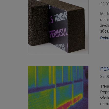
29.0
Mode
deta
živo
súča
Pokra
PE
23.0
Tren
Popr
všet
domu