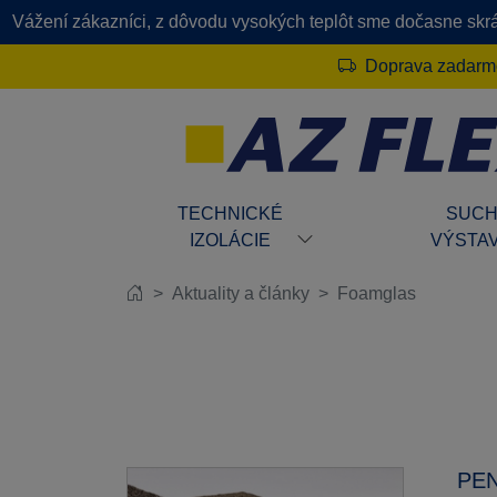
Vážení zákazníci, z dôvodu vysokých teplôt sme dočasne skrát
Doprava zadarmo
TECHNICKÉ
SUC
IZOLÁCIE
VÝSTA
Aktuality a články
Foamglas
PEN