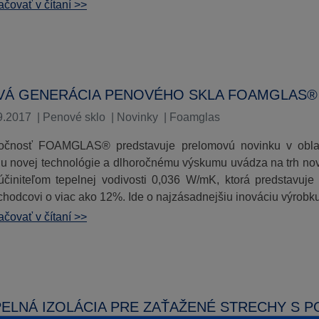
čovať v čítaní >>
VÁ GENERÁCIA PENOVÉHO SKLA FOAMGLAS®
9.2017
|
Penové sklo
|
Novinky
|
Foamglas
očnosť FOAMGLAS® predstavuje prelomovú novinku v obla
ju novej technológie a dlhoročnému výskumu uvádza na trh
účiniteľom tepelnej vodivosti 0,036 W/mK, ktorá predstavuje 
chodcovi o viac ako 12%. Ide o najzásadnejšiu inováciu výrobk
čovať v čítaní >>
ELNÁ IZOLÁCIA PRE ZAŤAŽENÉ STRECHY S 