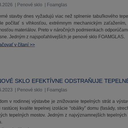
3.2026
|
Penové sklo
|
Foamglas
rné stavby dnes vyžadujú viac než splnenie tabuľkového tepe
ile počítať s vlhkosťou, extrémnym mechanickým zaťažením,
tnosťou materiálov. Preto v náročných podmienkach odporúčame s
sne. Jedným z najspoľahlivejších je penové sklo FOAMGLAS.
čovať v čítaní >>
NOVÉ SKLO EFEKTÍVNE ODSTRAŇUJE TEPELN
6.2023
|
Penové sklo
|
Foamglas
dom v rodinnej výstavbe je znižovanie tepelných strát a výsta
i rastúcej kvalite tepelnej izolácie “obálky” domu (fasády, st
kých tepelných mostov. Jedným z najvýznamnejších tepelných 
.