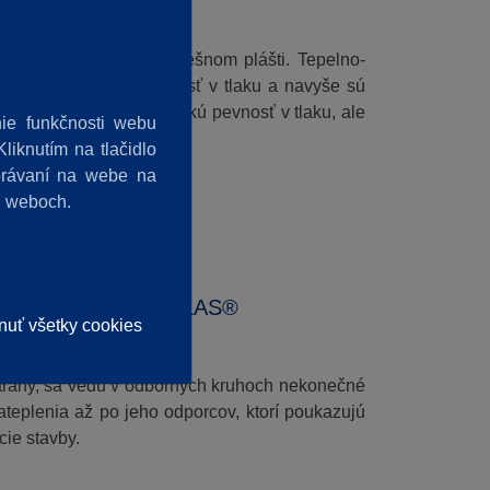
abilnejším článkom v strešnom plášti. Tepelno-
lov rádovo nižšiu pevnosť v tlaku a navyše sú
, ktoré má nielen vysokú pevnosť v tlaku, ale
ie funkčnosti webu
e zaťažené strechy.
liknutím na tlačidlo
správaní na webe na
h weboch.
 IZOLÁCIE FOAMGLAS®
nuť všetky cookies
j strany, sa vedú v odborných kruhoch nekonečné
teplenia až po jeho odporcov, ktorí poukazujú
cie stavby.