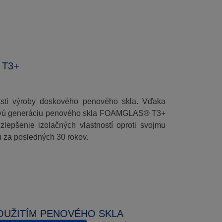
 T3+
sti výroby doskového penového skla. Vďaka
 novú generáciu penového skla FOAMGLAS® T3+
zlepšenie izolačných vlastností oproti svojmu
u za posledných 30 rokov.
POUŽITÍM PENOVÉHO SKLA