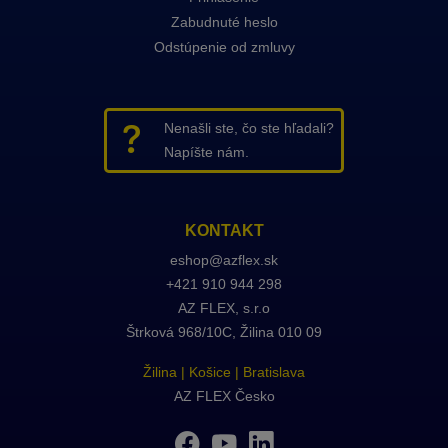
Zabudnuté heslo
Odstúpenie od zmluvy
Nenašli ste, čo ste hľadali?
Napíšte nám.
KONTAKT
eshop@azflex.sk
+421 910 944 298
AZ FLEX
, s.r.o
Štrková 968/10C, Žilina 010 09
Žilina
|
Košice
|
Bratislava
AZ FLEX Česko