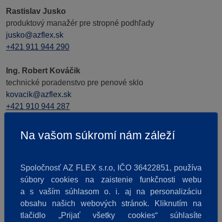
Rastislav Jusko
produktový manažér pre stropné podhľady
jusko@azflex.sk
+421 911 944 290
Ing. Robert Kováčik
technické poradenstvo pre penové sklo
kovacik@azflex.sk
+421 910 944 287
Miroslav Gladič
Na vašom súkromí nám záleží
produktový manažér pre technické izolácie
gladic@azflex.sk
+421 911 944 288
Spoločnosť AZ FLEX s.r.o, IČO 36422851, používa
súbory cookies na zaistenie funkčnosti webu
a s vaším súhlasom o. i. aj na personalizáciu
obsahu našich webových stránok. Kliknutím na
tlačidlo „Prijať všetky cookies“ súhlasíte