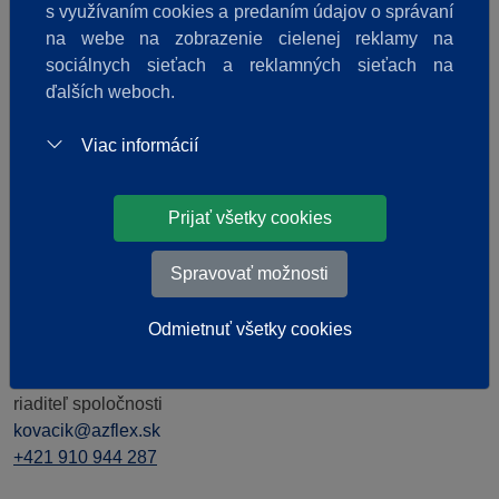
s využívaním cookies a predaním údajov o správaní
Ekonomické oddelenie
na webe na zobrazenie cielenej reklamy na
sociálnych sieťach a reklamných sieťach na
Ekonomické informácie
ďalších weboch.
Mgr. Katarína Vojtušová
účtovníctvo a ekonomika
Viac informácií
azflex@azflex.sk
+421 911 944 296
Prijať všetky cookies
Spravovať možnosti
Vedenie pobočky Košice
Odmietnuť všetky cookies
Obchodná spolupráca
Ing. Robert Kováčik
riaditeľ spoločnosti
kovacik@azflex.sk
+421 910 944 287