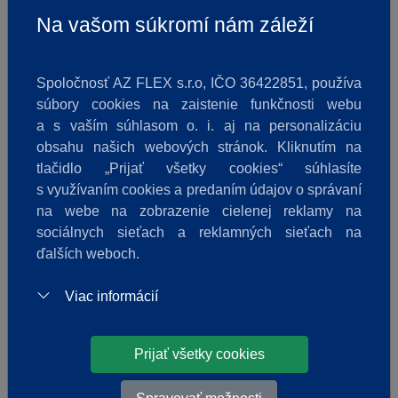
Skladom
Na vašom súkromí nám záleží
Spoločnosť AZ FLEX s.r.o, IČO 36422851, používa
súbory cookies na zaistenie funkčnosti webu
a s vaším súhlasom o. i. aj na personalizáciu
obsahu našich webových stránok. Kliknutím na
tlačidlo „Prijať všetky cookies“ súhlasíte
s využívaním cookies a predaním údajov o správaní
na webe na zobrazenie cielenej reklamy na
sociálnych sieťach a reklamných sieťach na
ďalších weboch.
Viac informácií
Armacell / Armacomfort AB ALU -
pásy
Prijať všetky cookies
99,63 €
2
od
/
m