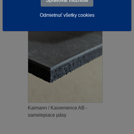
Spravovať možnosti
s DPH
Na objednávku
Odmietnuť všetky cookies
Kaimann / Kaivenience AB -
samolepiace pásy