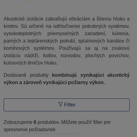
Akustické izolácie zabraňujú vibráciám a šíreniu hluku a
kmitov. Sú určené na odhlučnenie potrubných systémov,
vysokoteplotných priemyselných zariadení, kúrenia,
parných a teplárenských potrubí, splalinových kanálov či
komínových systémov. Používajú sa aj na zvukovú
izoláciu nádrží, kotlov, rozvodov, plochých povrchov,
kulisových tlmičov hluku.
Dodávané produkty
kombinujú vynikajúci akustický
výkon a zároveň vynikajúci požiarny výkon.
Filtre
Zobrazujeme
6
produktov. Môžete použiť filter pre
spresnenie požiadaviek