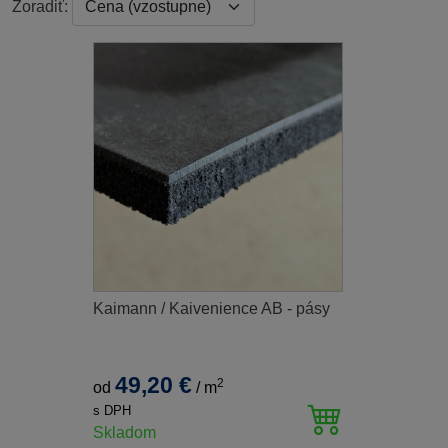
Zoradiť:
Kaimann / Kaivenience AB - pásy
49,20 €
2
od
/
m
s DPH
Skladom