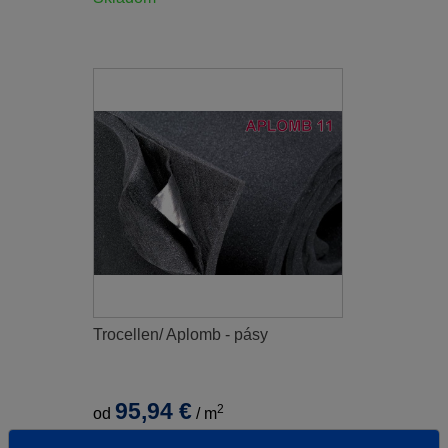
Trocellen/ Aplomb - pásy
95,94 €
2
od
/
m
s DPH