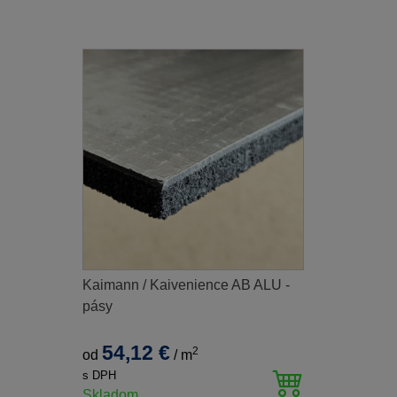
Kaimann / Kaivenience AB ALU -
pásy
54,12 €
2
od
/
m
s DPH
Skladom