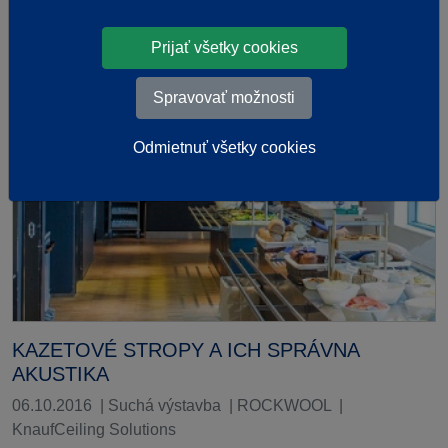
Prijať všetky cookies
Spravovať možnosti
Odmietnuť všetky cookies
KAZETOVÉ STROPY A ICH SPRÁVNA
AKUSTIKA
06.10.2016
|
Suchá výstavba
|
ROCKWOOL
|
KnaufCeiling Solutions