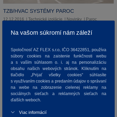
TZB/HVAC SYSTÉMY PAROC
12.12.2016
|
Technické izolácie
|
Novinky
|
Paroc
TZB/HVAC systémy hrajú v budovách celú radu rolí.
Na vašom súkromí nám záleží
Riešenia PAROC zahŕňajú nehorľavé a energeticky účinné
izolačné riešenia pre všetky časti TZB/HVAC systémov. A to
od kúrenia a vodovodného potrubia po dymové či výfukové
Spoločnosť AZ FLEX s.r.o, IČO 36422851, používa
potrubia, cez vzduchotechniky až po ventilačné potrubie.
súbory cookies na zaistenie funkčnosti webu
Technické izolácie sú potom rozdelené do troch hlavných
a s vaším súhlasom o. i. aj na personalizáciu
skupín podľa účelu použitia.
obsahu našich webových stránok. Kliknutím na
Pokračovať v čítaní >>
tlačidlo „Prijať všetky cookies“ súhlasíte
s využívaním cookies a predaním údajov o správaní
na webe na zobrazenie cielenej reklamy na
sociálnych sieťach a reklamných sieťach na
ďalších weboch.
Viac informácií