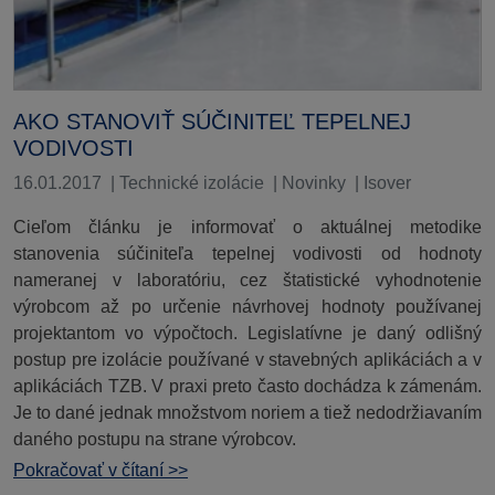
AKO STANOVIŤ SÚČINITEĽ TEPELNEJ
VODIVOSTI
16.01.2017
|
Technické izolácie
|
Novinky
|
Isover
Cieľom článku je informovať o aktuálnej metodike
stanovenia súčiniteľa tepelnej vodivosti od hodnoty
nameranej v laboratóriu, cez štatistické vyhodnotenie
výrobcom až po určenie návrhovej hodnoty používanej
projektantom vo výpočtoch. Legislatívne je daný odlišný
postup pre izolácie používané v stavebných aplikáciách a v
aplikáciách TZB. V praxi preto často dochádza k zámenám.
Je to dané jednak množstvom noriem a tiež nedodržiavaním
daného postupu na strane výrobcov.
Pokračovať v čítaní >>