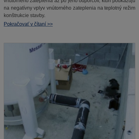
vnútorného zateplenia až po jeho odporcov, ktorí poukazujú
na negatívny vplyv vnútorného zateplenia na teplotný režim
konštrukcie stavby.
Pokračovať v čítaní >>