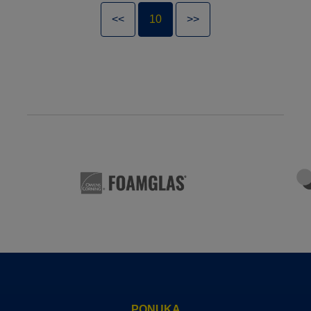
<<
10
>>
PONUKA