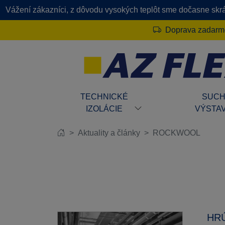
Vážení zákazníci, z dôvodu vysokých teplôt sme dočasne skrát
Doprava zadarmo
TECHNICKÉ
SUC
IZOLÁCIE
VÝSTA
Aktuality a články
ROCKWOOL
HRÚ