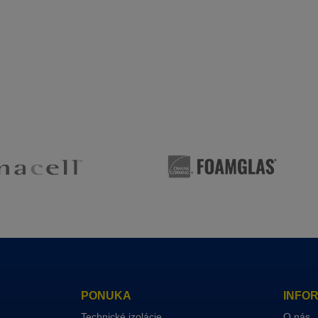
PONUKA
INFO
Technické izolácie
O nás