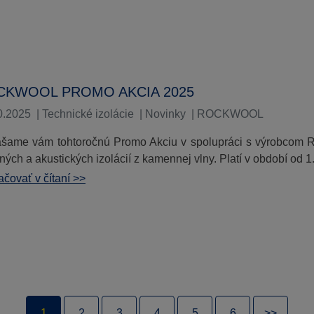
CKWOOL PROMO AKCIA 2025
0.2025
|
Technické izolácie
|
Novinky
|
ROCKWOOL
ášame vám tohtoročnú Promo Akciu v spolupráci s výrobcom 
ných a akustických izolácií z kamennej vlny. Platí v období od
čovať v čítaní >>
1
2
3
4
5
6
>>