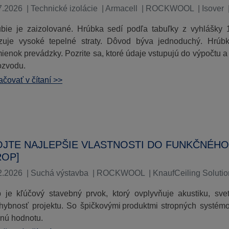
7.2026
|
Technické izolácie
|
Armacell
|
ROCKWOOL
|
Isover
ubie je zaizolované. Hrúbka sedí podľa tabuľky z vyhlášky
zuje vysoké tepelné straty. Dôvod býva jednoduchý. Hrúbk
ienok prevádzky. Pozrite sa, ktoré údaje vstupujú do výpočtu a
ozvodu.
čovať v čítaní >>
JTE NAJLEPŠIE VLASTNOSTI DO FUNKČNÉHO
ROP]
2.2026
|
Suchá výstavba
|
ROCKWOOL
|
KnaufCeiling Soluti
p je kľúčový stavebný prvok, ktorý ovplyvňuje akustiku, sv
hybnosť projektu. So špičkovými produktmi stropných systém
anú hodnotu.