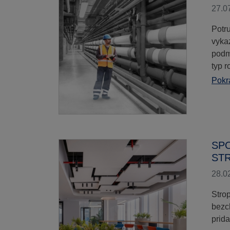
27.0
Potr
vyka
podm
typ r
Pokra
SPO
ST
28.0
Stro
bezc
prid