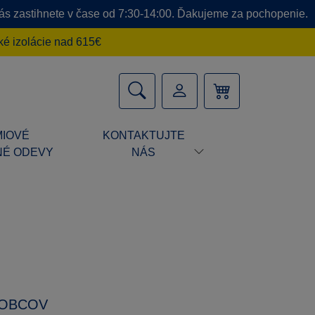
 nás zastihnete v čase od 7:30-14:00. Ďakujeme za pochopenie.
é izolácie nad 615€
IOVÉ
KONTAKTUJTE
É ODEVY
NÁS
ROBCOV