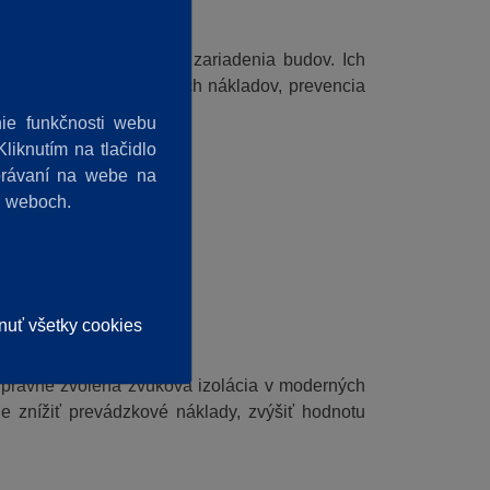
 riešenia pre technické zariadenia budov. Ich
dobá úspora prevádzkových nákladov, prevencia
ie funkčnosti webu
liknutím na tlačidlo
správaní na webe na
h weboch.
ZKOVÉ NÁKLADY
nuť všetky cookies
ons
. Správne zvolená zvuková izolácia v moderných
e znížiť prevádzkové náklady, zvýšiť hodnotu