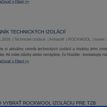
čovať v čítaní >>
NÍK TECHNICKÝCH IZOLÁCIÍ
1.2026
|
Technické izolácie
|
Armacell
|
ROCKWOOL
|
Isover
ite si aktuálny cenník technických izolácií a históriu jeho zm
te. Ak máte otázky alebo nenájdete, čo hľadáte - kontaktujte ná
čovať v čítaní >>
O VYBRAŤ ROCKWOOL IZOLÁCIU PRE TZB