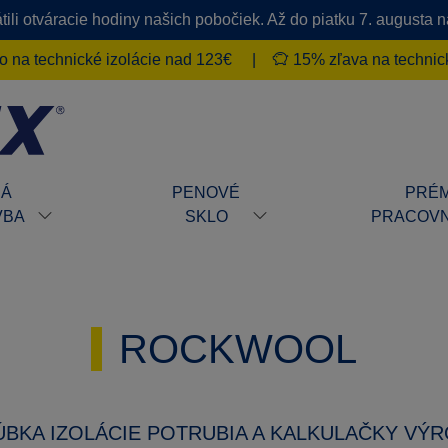
ili otváracie hodiny našich pobočiek. Až do piatku 7. augusta
 na technické izolácie nad 123€
|
15% zľava na technick
HÁ
PENOVÉ
PRÉM
VBA
SKLO
PRACOVN
ROCKWOOL
BKA IZOLÁCIE POTRUBIA A KALKULAČKY VÝ