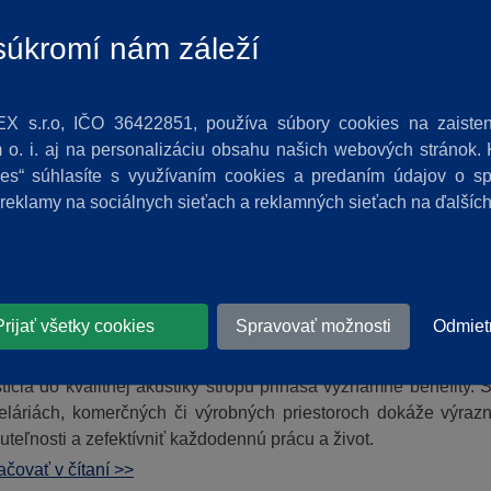
1.2025
|
Technické izolácie
|
ROCKWOOL
úkromí nám záleží
wool izolácie z kamennej vlny patria medzi najspoľahlivejšie
äčším prínosom sú nižšie tepelné straty, menej porúch, dlho
nzácie a lepšie akustické vlastnosti.
X s.r.o, IČO 36422851, používa súbory cookies na zaisten
čovať v čítaní >>
o. i. aj na personalizáciu obsahu našich webových stránok. K
kies“ súhlasíte s využívaním cookies a predaním údajov o 
 reklamy na sociálnych sieťach a reklamných sieťach na ďalšíc
KOVÁ IZOLÁCIA STROPU VÁM ZNÍŽI PREVÁD
Prijať všetky cookies
Spravovať možnosti
Odmiet
0.2025
|
Suchá výstavba
|
ROCKWOOL
|
KnaufCeiling Soluti
stícia do kvalitnej akustiky stropu prináša významné benefity
eláriách, komerčných či výrobných priestoroch dokáže výrazn
teľnosti a zefektívniť každodennú prácu a život.
čovať v čítaní >>