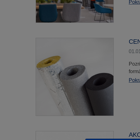
Pokra
CEN
01.0
Pozr
formá
Pokra
AK