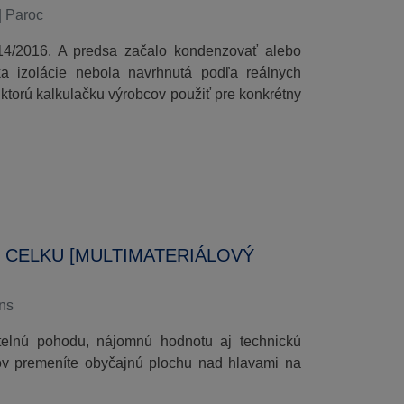
|
Paroc
 14/2016. A predsa začalo kondenzovať alebo
a izolácie nebola navrhnutá podľa reálnych
 ktorú kalkulačku výrobcov použiť pre konkrétny
 CELKU [MULTIMATERIÁLOVÝ
ons
etelnú pohodu, nájomnú hodnotu aj technickú
ov premeníte obyčajnú plochu nad hlavami na