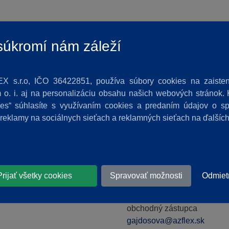
úkromí nám záleží
1
2
3
>>
X s.r.o, IČO 36422851, používa súbory cookies na zaisten
o. i. aj na personalizáciu obsahu našich webových stránok. K
kies“ súhlasíte s využívaním cookies a predaním údajov o 
 reklamy na sociálnych sieťach a reklamných sieťach na ďalšíc
Prijať všetky cookies
Spravovať možnosti
Odmiet
nt mimo e-shopu či špecifické produktové informácie
nás kontak
Erika Gajdošová
obchodný zástupca
gajdosova@azflex.sk