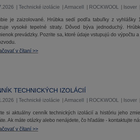
7.2026
|
Technické izolácie
|
Armacell
|
ROCKWOOL
|
Isover
ubie je zaizolované. Hrúbka sedí podľa tabuľky z vyhlášky
zuje vysoké tepelné straty. Dôvod býva jednoduchý. Hrúbk
ienok prevádzky. Pozrite sa, ktoré údaje vstupujú do výpočtu a
ozvodu.
čovať v čítaní >>
NÍK TECHNICKÝCH IZOLÁCIÍ
1.2026
|
Technické izolácie
|
Armacell
|
ROCKWOOL
|
Isover
ite si aktuálny cenník technických izolácií a históriu jeho zm
te. Ak máte otázky alebo nenájdete, čo hľadáte - kontaktujte ná
čovať v čítaní >>