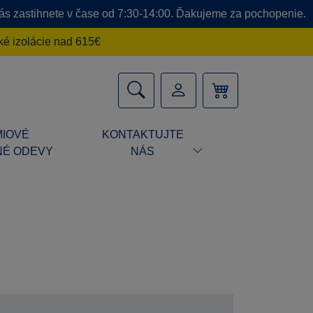
 nás zastihnete v čase od 7:30-14:00. Ďakujeme za pochopenie.
é izolácie nad 615€
IOVÉ
KONTAKTUJTE
É ODEVY
NÁS