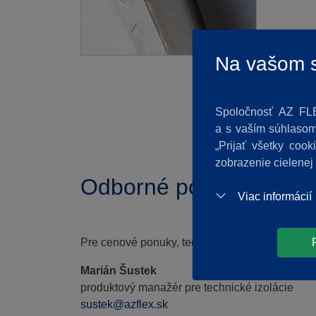
Na vašom s
Spoločnosť AZ FLE
a s vaším súhlasom 
„Prijať všetky coo
zobrazenie cielenej
Odborné poradenstvo
Viac informácií
Pre cenové ponuky, technickú podporu, sortime
Marián Šustek
produktový manažér pre technické izolácie
sustek@azflex.sk