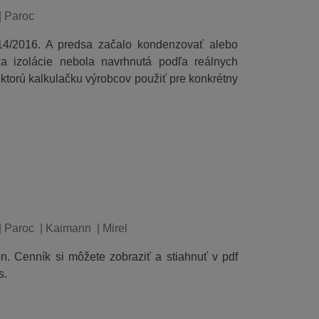
|
Paroc
 14/2016. A predsa začalo kondenzovať alebo
a izolácie nebola navrhnutá podľa reálnych
 ktorú kalkulačku výrobcov použiť pre konkrétny
|
Paroc
|
Kaimann
|
Mirel
ien. Cenník si môžete zobraziť a stiahnuť v pdf
s.