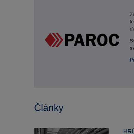
Z
t
ďa
S
s
P
Články
HRÚ