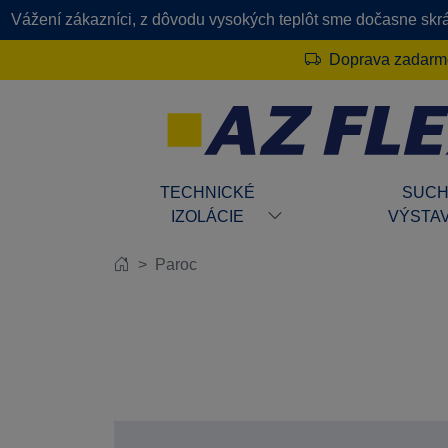
Vážení zákazníci, z dôvodu vysokých teplôt sme dočasne skrát
Doprava zadarmo
TECHNICKÉ
SUC
IZOLÁCIE
VÝSTA
Paroc