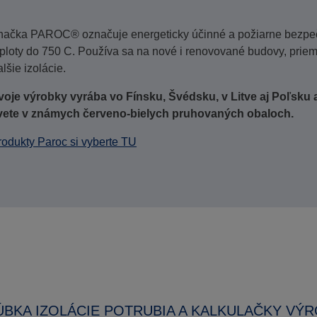
načka PAROC® označuje energeticky účinné a požiarne bezpečné
eploty do 750 C. Používa sa na nové i renovované budovy, priem
lšie izolácie.
voje výrobky vyrába vo Fínsku, Švédsku, v Litve aj Poľsku
vete v známych červeno-bielych pruhovaných obaloch.
rodukty Paroc si vyberte TU
BKA IZOLÁCIE POTRUBIA A KALKULAČKY VÝ