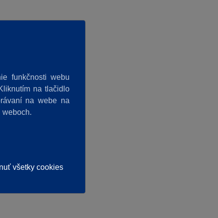
ie funkčnosti webu
liknutím na tlačidlo
správaní na webe na
h weboch.
nuť všetky cookies
tujte
.