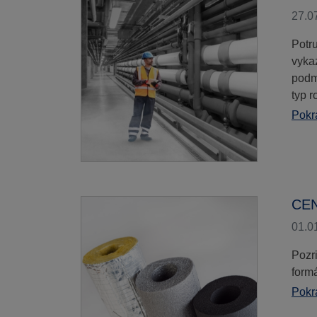
27.0
Potr
vyka
podm
typ r
Pokra
CEN
01.0
Pozr
formá
Pokra