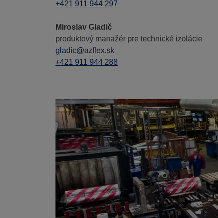
+421 911 944 297
Miroslav Gladič
produktový manažér pre technické izolácie
gladic@azflex.sk
+421 911 944 288