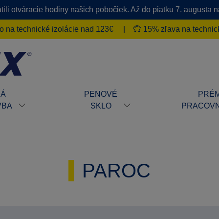
ili otváracie hodiny našich pobočiek. Až do piatku 7. augusta
 na technické izolácie nad 123€
|
15% zľava na technick
HÁ
PENOVÉ
PRÉM
VBA
SKLO
PRACOVN
PAROC