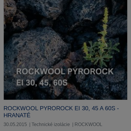
ROCKWOOL PYROROCK EI 30, 45 A 60S -
HRANATÉ
30.05.2015
|
Technické izolácie
|
ROCKWOOL