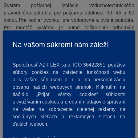
Systém požiarnej izolácie vzduchotechnického
pravouhlého potrubia pre požiarnu odolnosť 30, 45 a 60
minút. Pre požiar zvonku, pre vodorovné a zvislé potrubia.
Pre montáž systému je nutné zaškolenie odborným
zástupcom spoločnosti ROCKWOOL.
Na vašom súkromí nám záleží
Pokračovať v čítaní >>
Spoločnosť AZ FLEX s.r.o, IČO 36422851, používa
súbory cookies na zaistenie funkčnosti webu
a s vaším súhlasom o. i. aj na personalizáciu
obsahu našich webových stránok. Kliknutím na
tlačidlo „Prijať všetky cookies“ súhlasíte
s využívaním cookies a predaním údajov o správaní
na webe na zobrazenie cielenej reklamy na
sociálnych sieťach a reklamných sieťach na
ďalších weboch.