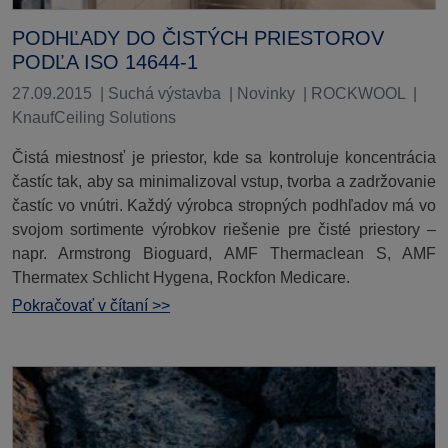
PODHĽADY DO ČISTÝCH PRIESTOROV
PODĽA ISO 14644-1
27.09.2015
|
Suchá výstavba
|
Novinky
|
ROCKWOOL
|
KnaufCeiling Solutions
Čistá miestnosť je priestor, kde sa kontroluje koncentrácia
častíc tak, aby sa minimalizoval vstup, tvorba a zadržovanie
častíc vo vnútri. Každý výrobca stropných podhľadov má vo
svojom sortimente výrobkov riešenie pre čisté priestory –
napr. Armstrong Bioguard, AMF Thermaclean S, AMF
Thermatex Schlicht Hygena, Rockfon Medicare.
Pokračovať v čítaní >>