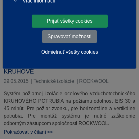
Viac informácií
Prijať všetky cookies
Spravovať možnosti
Odmietnuť všetky cookies
ROCKWOOL PYROROCK EI 30, 45S -
KRUHOVÉ
29.05.2015
|
Technické izolácie
|
ROCKWOOL
Systém požiarnej izolácie oceľového vzduchotechnického
KRUHOVÉHO POTRUBIA na požiarnu odolnosť EIS 30 a
45 minút. Pre požiar zvonku, pre horizontálne a vertikálne
potrubia. Pre montáž systému je nutné zaškolenie
odborným zástupcom spoločnosti ROCKWOOL.
Pokračovať v čítaní >>