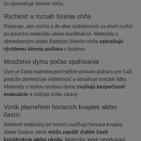
čo spomaľuje šírenie ohňa.
Rýchlosť a rozsah šírenia ohňa
Popisuje, ako rýchlo a do akej vzdialenosti sa oheň rozšíri
po povrchu materiálu alebo konštrukcie. Materiály s
obmedzeným alebo žiadnym šírením ohňa
zabraňujú
rýchlemu šíreniu požiaru
v budove.
Množstvo dymu počas spaľovania
Dym je často najnebezpečnejším prvkom požiaru pre ľudí,
pretože obmedzuje viditeľnosť a obsahuje toxické látky.
Materiály s nízkou tvorbou dymu
zvyšujú bezpečnosť
evakuácie
a znižujú riziko otravy.
Vznik plameňom horiacich kvapiek alebo
častíc
Niektoré materiály pri horení uvoľňujú horiace kvapky
alebo častice, ktoré
môžu zapáliť ďalšie časti
konštrukcie alebo okolia.
Materiály, ktoré nevytvárajú