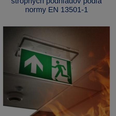
stropných podhľadov podľa
normy EN 13501-1