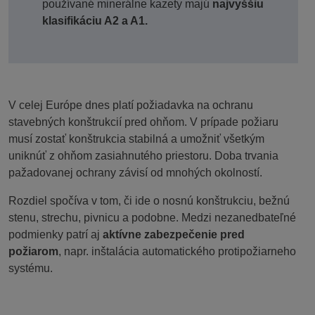
používané minerálne kazety majú
najvyššiu
klasifikáciu A2 a A1.
V celej Európe dnes platí požiadavka na ochranu
stavebných konštrukcií pred ohňom. V prípade požiaru
musí zostať konštrukcia stabilná a umožniť všetkým
uniknúť z ohňom zasiahnutého priestoru. Doba trvania
pažadovanej ochrany závisí od mnohých okolností.
Rozdiel spočíva v tom, či ide o nosnú konštrukciu, bežnú
stenu, strechu, pivnicu a podobne. Medzi nezanedbateľné
podmienky patrí aj
aktívne zabezpečenie pred
požiarom
, napr. inštalácia automatického protipožiarneho
systému.