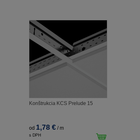
Konštrukcia KCS Prelude 15
1,78 €
od
/
m
s DPH