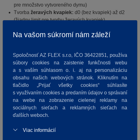
pre množstvo vytvoreného dymu)
Tvorba
žeravých kvapiek:
d0 (bez kvapiek) až d2
(žiadny limit pre tvorbu žeravých kvapiek)
Na vašom súkromí nám záleží
Vyberajte si minerálne kazety s
vysokou protipožiarnou ochranou
Spoločnosť AZ FLEX s.r.o, IČO 36422851, používa
súbory cookies na zaistenie funkčnosti webu
a s vaším súhlasom o. i. aj na personalizáciu
Najpoužívanejšie
minerálne kazety
od výrobcu
obsahu našich webových stránok. Kliknutím na
KnaufCeiling Solutions majú klasifikáciu A2, s1, d0.
tlačidlo „Prijať všetky cookies“ súhlasíte
Spĺňajú tak najprísnejšie požiadavky na protipožiarnu
s využívaním cookies a predaním údajov o správaní
ochranu a minimálnu tvorbu dymu a žeravých kvapiek.
na webe na zobrazenie cielenej reklamy na
Produkty od značky
Rockfon dosahujú dokonca
sociálnych sieťach a reklamných sieťach na
klasifikáciu A1
, čo znamená úplnú nehorľavosť materiálu.
ďalších weboch.
Ak použijete v plánovanom projekte takéto „áčkové"
Viac informácií
stropné podhľady, máte istotu, že konštrukcia
zostane
počas kľúčových minút požiaru stabilná
a minimalizuje