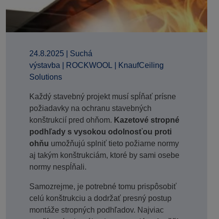
24.8.2025
|
Suchá
výstavba
|
ROCKWOOL
|
KnaufCeiling
Solutions
Každý stavebný projekt musí spĺňať prísne
požiadavky na ochranu stavebných
konštrukcií pred ohňom.
Kazetové stropné
podhľady s vysokou odolnosťou proti
ohňu
umožňujú splniť tieto požiarne normy
aj takým konštrukciám, ktoré by sami osebe
normy nespĺňali.
Samozrejme, je potrebné tomu prispôsobiť
celú konštrukciu a dodržať presný postup
montáže stropných podhľadov. Najviac