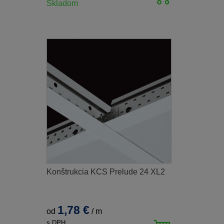
Skladom
Konštrukcia KCS Prelude 24 XL2
1,78 €
od
/
m
s DPH