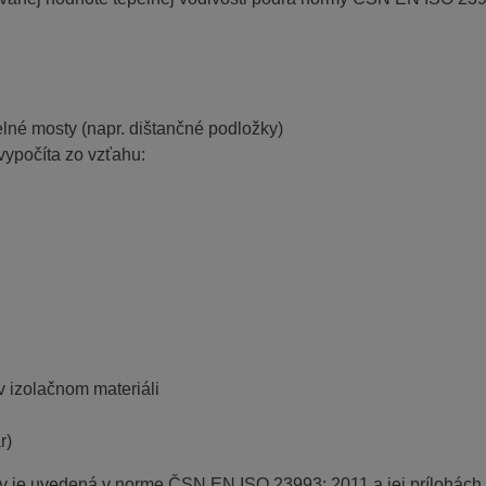
elné mosty (napr. dištančné podložky)
 vypočíta zo vzťahu:
v izolačnom materiáli
r)
ľov je uvedená v norme ČSN EN ISO 23993: 2011 a jej prílohách.