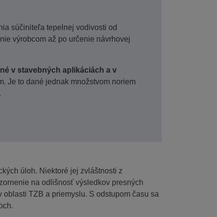
a súčiniteľa tepelnej vodivosti od
tenie výrobcom až po určenie návrhovej
ané v stavebných aplikáciách a v
ám. Je to dané jednak množstvom noriem
.
kých úloh. Niektoré jej zvláštnosti z
ozornenie na odlišnosť výsledkov presných
 v oblasti TZB a priemyslu. S odstupom času sa
och.