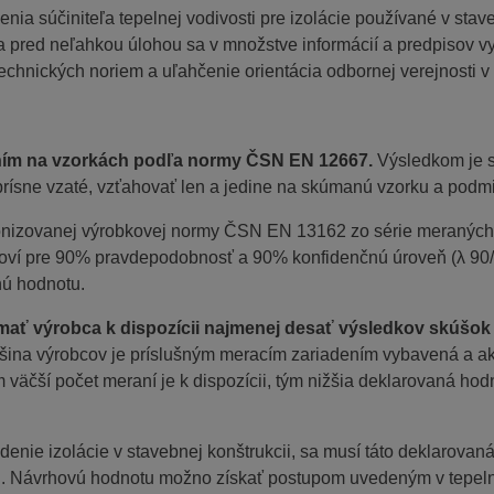
nia súčiniteľa tepelnej vodivosti pre izolácie používané v stav
stoja pred neľahkou úlohou sa v množstve informácií a predpisov
echnických noriem a uľahčenie orientácia odbornej verejnosti v
eraním na vzorkách podľa normy ČSN EN 12667.
Výsledkom je s
 prísne vzaté, vzťahovať len a jedine na skúmanú vzorku a podm
monizovanej výrobkovej normy ČSN EN 13162 zo série meraných 
oví pre 90% pravdepodobnosť a 90% konfidenčnú úroveň (λ 90/
ú hodnotu.
mať výrobca k dispozícii najmenej desať výsledkov skúšok
čšina výrobcov je príslušným meracím zariadením vybavená a ak 
 väčší počet meraní je k dispozícii, tým nižšia deklarovaná hod
denie izolácie v stavebnej konštrukcii, sa musí táto deklarovan
lu. Návrhovú hodnotu možno získať postupom uvedeným v tepel