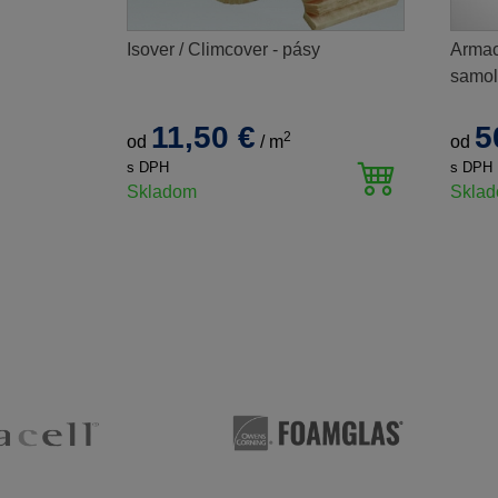
Isover / Climcover - pásy
Armac
samol
11,50 €
5
2
od
/
m
od
s DPH
s DPH
Skladom
Skla