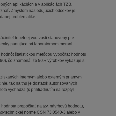
ebných aplikáciách a v aplikáciách TZB.
 vyznať. Zmyslom nasledujúcich odsekov je
 danej problematike.
účiniteľ tepelnej vodivosti stanovený pre
ienky panujúce pri laboratórnom meraní.
hodnôt štatistickou metódou vypočítať hodnotu
90), čo znamená, že 90% výrobkov vykazuje s
získaných interným alebo externým priamym
nie, tak na thu je dostatok autorizovaných
nota vychádza (s prihliadnutím na rozptyl
á hodnota prepočítať na tzv. návrhovú hodnotu,
no-technickej norme ČSN 73 0540-3 alebo v