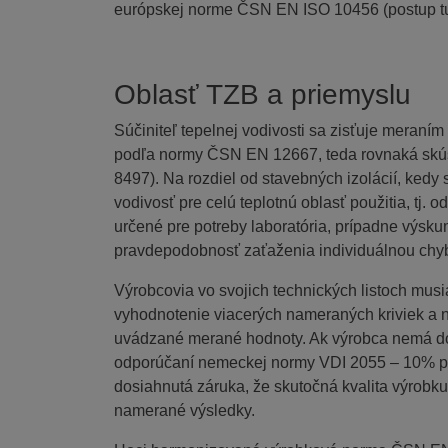
európskej norme ČSN EN ISO 10456 (postup tu
Oblasť TZB a priemyslu
Súčiniteľ tepelnej vodivosti sa zisťuje meraní
podľa normy ČSN EN 12667, teda rovnaká skúš
8497). Na rozdiel od stavebných izolácií, kedy 
vodivosť pre celú teplotnú oblasť použitia, tj.
určené pre potreby laboratória, prípadne výsk
pravdepodobnosť zaťaženia individuálnou chy
Výrobcovia vo svojich technických listoch musi
vyhodnotenie viacerých nameraných kriviek a n
uvádzané merané hodnoty. Ak výrobca nemá dost
odporúčaní nemeckej normy VDI 2055 – 10% pr
dosiahnutá záruka, že skutočná kvalita výrobku
namerané výsledky.