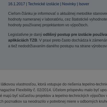
16.1.2017
|
Technické izolácie
|
Novinky
|
Isover
Cieľom článku je informovať o aktuálnej metodike stanoveni
hodnoty nameranej v laboratóriu, cez štatistické vyhodno
hodnoty používanej projektantom vo výpočtoch.
Legislatívne je daný
odlišný postup pre izolácie použív
aplikáciách TZB
. V praxi preto často dochádza k zámen
a tiež nedodržiavaním daného postupu na strane výrobcov
látkovou vlastnosťou, ktorá vstupuje do riešenia tepelno-technic
magazíne Flexibility č. 02/2014. Účelom príspevku malo byť up
ré majú byť súčasťou projektov a tepelno-technických výpočtov
h poznatkov sa neodrazilo v potrebnej miere v odborných kruh