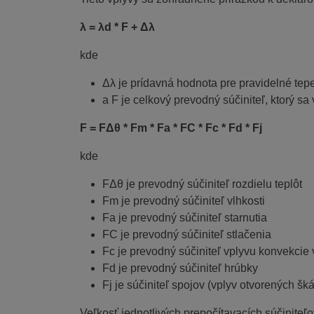
λ = λd * F + Δλ
kde
Δλ je prídavná hodnota pre pravidelné tep
a F je celkový prevodný súčiniteľ, ktorý sa
F = FΔθ * Fm * Fa * FC * Fc * Fd * Fj
kde
FΔθ je prevodný súčiniteľ rozdielu teplôt
Fm je prevodný súčiniteľ vlhkosti
Fa je prevodný súčiniteľ starnutia
FC je prevodný súčiniteľ stlačenia
Fc je prevodný súčiniteľ vplyvu konvekcie 
Fd je prevodný súčiniteľ hrúbky
Fj je súčiniteľ spojov (vplyv otvorených šká
Veľkosť jednotlivých prepočítavacích súčinite