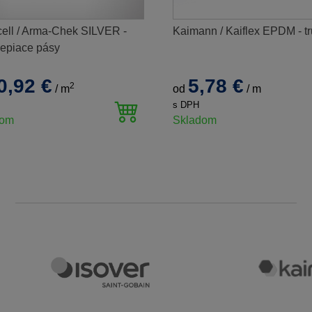
ell / Arma-Chek SILVER -
Kaimann / Kaiflex EPDM - tr
epiace pásy
0,92 €
5,78 €
2
/
m
od
/
m
s DPH
dom
Skladom