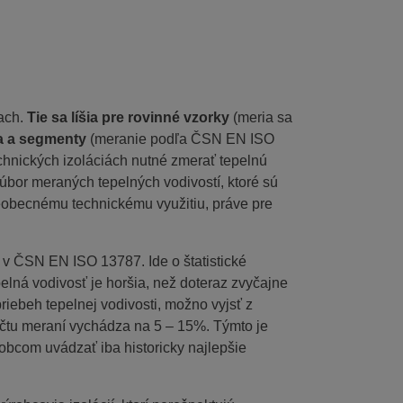
kach.
Tie sa líšia pre rovinné vzorky
(meria sa
ra a segmenty
(meranie podľa ČSN EN ISO
technických izoláciách nutné zmerať tepelnú
súbor meraných tepelných vodivostí, ktoré sú
šeobecnému technickému využitiu, práve pre
e v ČSN EN ISO 13787. Ide o štatistické
lná vodivosť je horšia, než doteraz zvyčajne
iebeh tepelnej vodivosti, možno vyjsť z
čtu meraní vychádza na 5 – 15%. Týmto je
robcom uvádzať iba historicky najlepšie