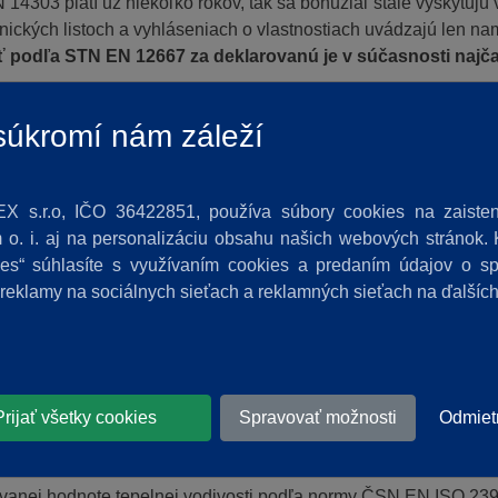
3 platí už niekoľko rokov, tak sa bohužiaľ stále vyskytujú vý
nických listoch a vyhláseniach o vlastnostiach uvádzajú len n
 podľa STN EN 12667 za deklarovanú je v súčasnosti najčas
tormi:
úkromí nám záleží
ah tepelnej vodivosti (u minerálnej vlny od 50 do 700°C), je ve
 meracím zariadením vybavená, sa nachádza v Nemecku a napr. c
X s.r.o, IČO 36422851, používa súbory cookies na zaisten
a opakovane túto jednu vlastnosť z celej škály ďalších povinných
o. i. aj na personalizáciu obsahu našich webových stránok. K
 rámci niekoľkých rokov.
kies“ súhlasíte s využívaním cookies a predaním údajov o 
O 13787
je na vôli výrobcu stanoviť si lambdu deklarovanú po
 reklamy na sociálnych sieťach a reklamných sieťach na ďalšíc
užitie štatistickej metódy) je dobrovoľný a stráca zmysel. To so
ebo žiadnu bezpečnosťou oproti meranej lambde a ktorá zákonit
lambda než je deklarovaná, inak môže dozorný orgán zrušiť platno
ú na to, že prevedenie kontroly tejto vlastnosti je finančne aj
Prijať všetky cookies
Spravovať možnosti
Odmiet
aním údaja deklarovanej tepelnej vodivosti dáva výrobca izoláci
úk užívateľa, bude určené prostredie jej aplikácie a vplyv na te
rovanej hodnote tepelnej vodivosti podľa normy ČSN EN ISO 239