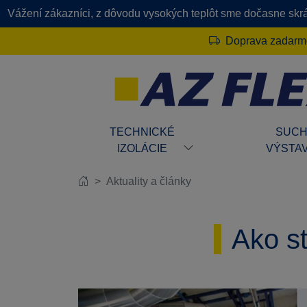
Vážení zákazníci, z dôvodu vysokých teplôt sme dočasne skrát
Doprava zadarmo
TECHNICKÉ
SUC
IZOLÁCIE
VÝSTA
Aktuality a články
Ako st