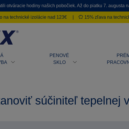
ili otváracie hodiny našich pobočiek. Až do piatku 7. augusta
 na technické izolácie nad 123€
|
15% zľava na technick
HÁ
PENOVÉ
PRÉM
VBA
SKLO
PRACOVN
anoviť súčiniteľ tepelnej 