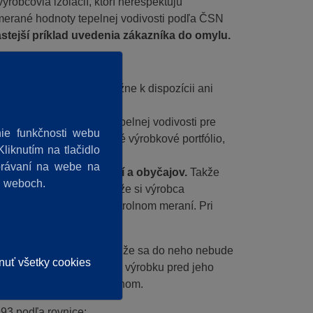
robcovia izolácií, ktorí nerešpektujú
amerané hodnoty tepelnej vodivosti podľa ČSN
tejší príklad uvedenia zákazníka do omylu.
ľmi drahé a nemajú ho bežne k dispozícii ani
ena jedného merania tepelnej vodivosti pre
ie funkčnosti webu
 vlastností, a to pre celé výrobkové portfólio,
liknutím na tlačidlo
správaní na webe na
dľa vlastných zvyklostí a obyčajov.
Takže
h weboch.
 sebou ale nesie riziko, že si výrobca
e nemusí obstáť pri kontrolnom meraní. Pri
sť CE certifikátu!
 organizačne tak nákladné, že sa do neho nebude
nuť všetky cookies
e záruku za kvalitu svojho výrobku pred jeho
pelný tok izolovaným povrchom.
93 podľa rovnice: