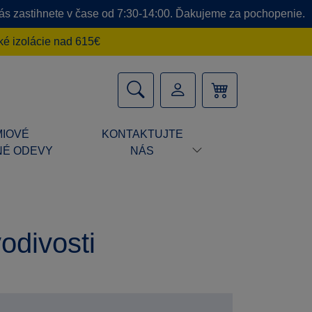
 nás zastihnete v čase od 7:30-14:00. Ďakujeme za pochopenie.
é izolácie nad 615€
IOVÉ
KONTAKTUJTE
É ODEVY
NÁS
vodivosti