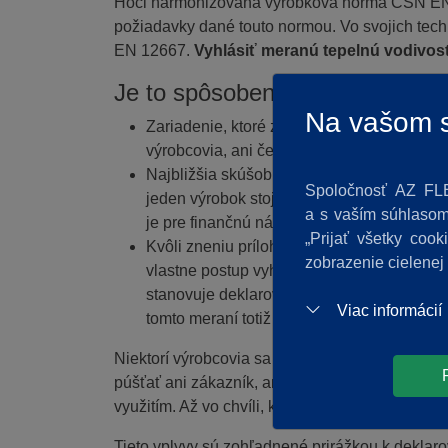
Hoci harmonizovaná výrobková norma ČSN EN 1430
požiadavky dané touto normou. Vo svojich tech
EN 12667.
Vyhlásiť meranú tepelnú vodivosť
Je to spôsobené niekoľkými fak
Na vašom s
Zariadenie, ktoré zvládne zmerať celý rozs
výrobcovia, ani české skúšobne.
Najbližšia skúšobňa, ktorá je príslušným
Spoločnosť AZ FLE
jeden výrobok stojí cca 1 800 €. Zmerať ted
a s vaším súhlasom 
je pre finančnú náročnosť realizovateľné v
„Prijať všetky coo
Kvôli zneniu prílohy A normy ČSN EN IS
zobrazenie cielenej
vlastne postup vyhodnotení daný normou (vy
stanovuje deklarovanú hodnotu s malou al
Viac informácií
tomto meraní totiž musí vyjsť vždy lepšie 
Niektorí výrobcovia sa pravdepodobne spoliehaj
púšťať ani zákazník, ani kontrolný orgán. Získ
využitím. Až vo chvíli, keď prejde izolácia do r
Tieto vplyvy sú zohľadnené prirážkou k dekla