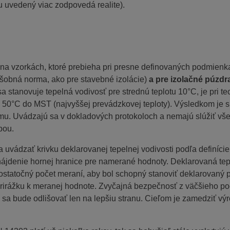
 uvedený viac zodpovedá realite).
m na vzorkách, ktoré prebieha pri presne definovaných podmien
obná norma, ako pre stavebné izolácie)
a pre izolačné púzd
sa stanovuje tepelná vodivosť pre strednú teplotu 10°C, je pri 
 od 50°C do MST (najvyššej prevádzkovej teploty). Výsledkom je 
umu. Uvádzajú sa v dokladových protokoloch a nemajú slúžiť v
bou.
a uvádzať krivku deklarovanej tepelnej vodivosti podľa definíci
ájdenie hornej hranice pre namerané hodnoty. Deklarovaná tepe
atočný počet meraní, aby bol schopný stanoviť deklarovaný pr
irážku k meranej hodnote. Zvyčajná bezpečnosť z väčšieho po
 sa bude odlišovať len na lepšiu stranu. Cieľom je zamedziť vý