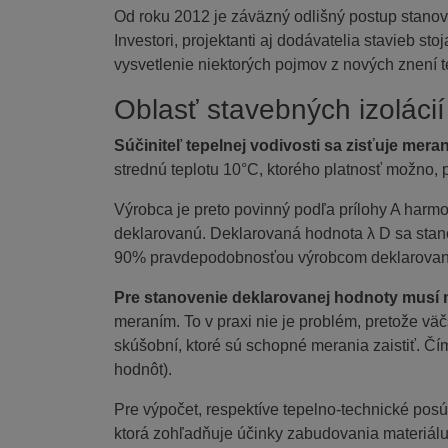
Od roku 2012 je záväzný odlišný postup stanove
Investori, projektanti aj dodávatelia stavieb 
vysvetlenie niektorých pojmov z nových znení t
Oblasť stavebných izolácií
Súčiniteľ tepelnej vodivosti sa zisťuje m
strednú teplotu 10°C, ktorého platnosť možno,
Výrobca je preto povinný podľa prílohy A har
deklarovanú. Deklarovaná hodnota λ D sa stan
90% pravdepodobnosťou výrobcom deklarovan
Pre stanovenie deklarovanej hodnoty musí 
meraním. To v praxi nie je problém, pretože vä
skúšobní, ktoré sú schopné merania zaistiť. Čím
hodnôt).
Pre výpočet, respektíve tepelno-technické posú
ktorá zohľadňuje účinky zabudovania materiá