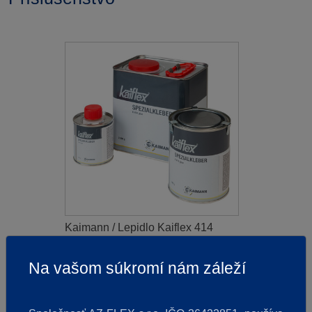
Kaimann / Lepidlo Kaiflex 414
Na vašom súkromí nám záleží
14,27 €
od
/
ks
s DPH