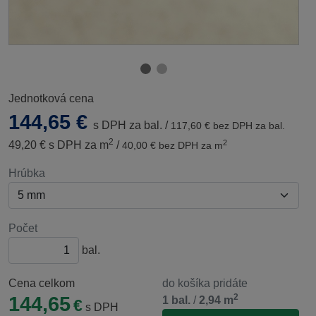
Jednotková cena
144,65 €
s DPH za bal.
/
117,60
€ bez DPH za bal.
2
2
49,20
€ s DPH za
m
/
40,00
€ bez DPH za
m
Hrúbka
Počet
bal.
Cena celkom
do košíka pridáte
2
144,65
1
bal.
/
2,94
m
€
s DPH