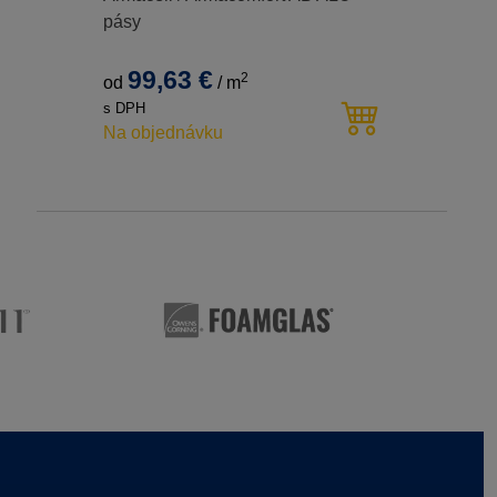
pásy
99,63 €
2
od
/
m
s DPH
Na objednávku