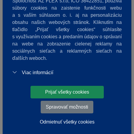
Spoločnosť AZ FLEX s.r.o, IČO 36422851, používa
Skladom
súbory cookies na zaistenie funkčnosti webu
a s vaším súhlasom o. i. aj na personalizáciu
obsahu našich webových stránok. Kliknutím na
tlačidlo „Prijať všetky cookies“ súhlasíte
s využívaním cookies a predaním údajov o správaní
na webe na zobrazenie cielenej reklamy na
sociálnych sieťach a reklamných sieťach na
ďalších weboch.
Viac informácií
Prijať všetky cookies
Kaimann / Čistič Kaiflex
Spravovať možnosti
Odmietnuť všetky cookies
20,97 €
od
/
ks
s DPH