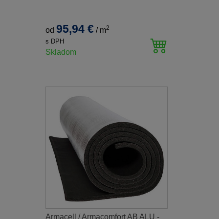
95,94 €
2
od
/
m
s DPH
Skladom
Armacell / Armacomfort AB ALU -